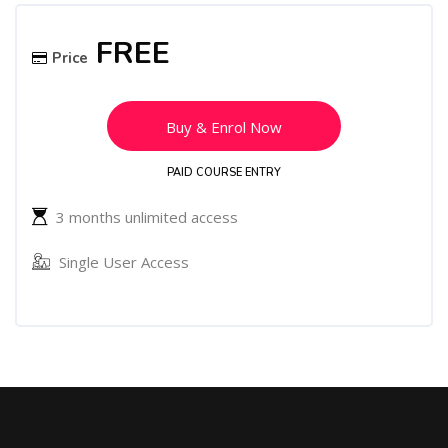
Skip [Cocoon] Course Enrolment
FREE
Price
Buy & Enrol Now
PAID COURSE ENTRY
3 months unlimited access
Single User Access