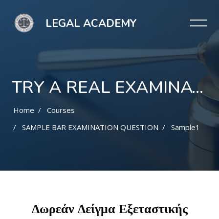
LEGAL ACADEMY
TRY A REAL EXAMINATION QUESTION
Home
Courses
SAMPLE BAR EXAMINATION QUESTION
Sample1
Skip to main content
Skip [Cocoon] Gallery
Δωρεάν Δείγμα Εξεταστικής